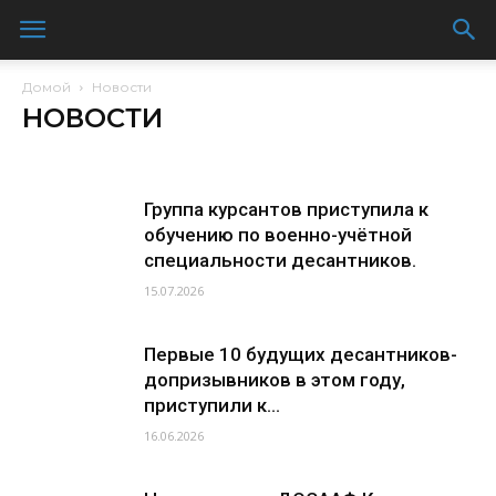
Домой
Новости
НОВОСТИ
Без рубрики
Видео
Документы
Наши услуги
Новости
Организация
СВО
ЮНАРМИЯ
Группа курсантов приступила к
обучению по военно-учётной
специальности десантников.
15.07.2026
Первые 10 будущих десантников-
допризывников в этом году,
приступили к...
16.06.2026