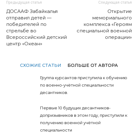
Предыдущая статья
Следующая статья
ДОСААФ Забайкалья
Открытие
отправил детей —
мемориального
победителей по
комплекса «Героям
стрельбе во
специальной военной
Всероссийский детский
операции»
центр «Океан»
СХОЖИЕ СТАТЬИ
БОЛЬШЕ ОТ АВТОРА
Группа курсантов приступила к обучению
по военно-учётной специальности
десантников.
Первые 10 будущих десантников-
допризывников в этом году, приступили к
получению военной учётной
специальности