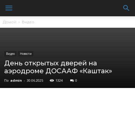
Домой
Видео
Видео
Новости
День открытых дверей на
аэродроме ДОСААФ «Каштак»
По
admin
-
30.06.2025
1324
0