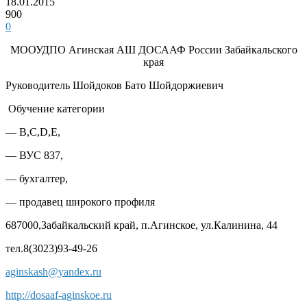
18.01.2015
900
0
МООУДПО Агинская АШ ДОСААФ России Забайкальского
края
Руководитель Шойдоков Бато Шойдоржиевич
Обучение категории
— В,С,D,Е,
— ВУС 837,
— бухгалтер,
— продавец широкого профиля
687000,Забайкальский край, п.Агинское, ул.Калинина, 44
тел.8(3023)93-49-26
aginskash@yandex.ru
http://dosaaf-aginskoe.ru