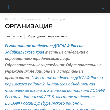
Домой
Организация
Страница 4
ОРГАНИЗАЦИЯ
Автошколы
Структурные подразделения
Региональное отделение ДОСААФ России
Забайкальского края
Местные отделения с
образованием юридического лица:
Образовательные учреждения:
Образовательные
учреждения:
Авиационные и спортивные
организации:
1. Местное отделение ДОСААФ России
Карымского района
2. Читинская объединенная
техническая школа
3. Яснинская автошкола ДОСААФ
России
4. Читинский АСК
5. Местное отделение
ДОСААФ России Дульдургинского района
6.
Сретенская автомобильная школа
7. Борзинская