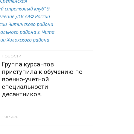
 Сретенская
й стрелковый клуб"
9.
еление ДОСААФ России
сии Читинского района
ального района г. Чита
ии Хилокского района
НОВОСТИ
Группа курсантов
приступила к обучению по
военно-учётной
специальности
десантников.
15.07.2026