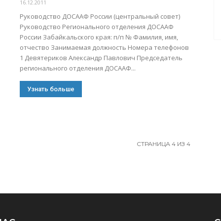
16.12.2011
Руководство ДОСААФ России (центральный совет)
Руководство Регионального отделения ДОСААФ
России Забайкальского края: п/п № Фамилия, имя,
отчество Занимаемая должность Номера телефонов
1 Девятериков Александр Павлович Председатель
регионального отделения ДОСААФ...
Узнать больше
СТРАНИЦА 4 ИЗ 4