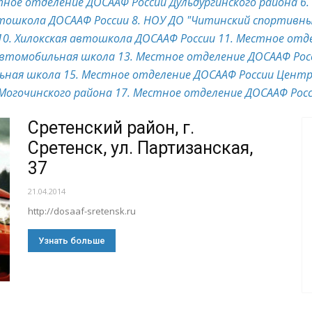
тное отделение ДОСААФ России Дульдургинского района
6.
втошкола ДОСААФ России
8. НОУ ДО "Читинский спортивны
10. Хилокская автошкола ДОСААФ России
11. Местное отд
 автомобильная школа
13. Местное отделение ДОСААФ Рос
льная школа
15. Местное отделение ДОСААФ России Центр
Могочинского района
17. Местное отделение ДОСААФ Росс
Сретенский район, г.
Сретенск, ул. Партизанская,
37
21.04.2014
http://dosaaf-sretensk.ru
Узнать больше